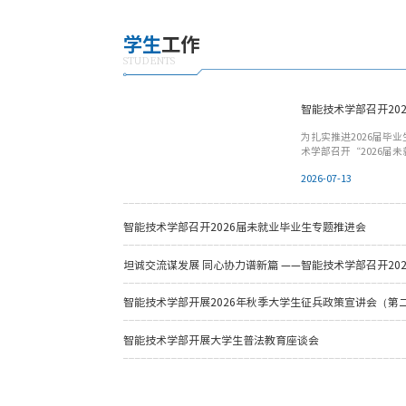
学生
工作
STUDENTS
智能技术学部召开20
为扎实推进2026届毕
术学部召开“2026届
导、学校就业办江旭恒
2026-07-13
会议，会议由学部党委
卫聚金就26届毕业生
正稳步推进，但部分学
需进一步强化思想引导
智能技术学部召开2026届未就业毕业生专题推进会
部对学校就业工作的支持，
坦诚交流谋发展 同心协力谱新篇 ——智能技术学部召开20
智能技术学部开展2026年秋季大学生征兵政策宣讲会（第
智能技术学部开展大学生普法教育座谈会