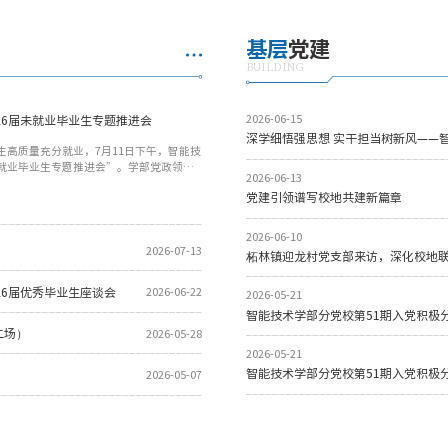
基层
党建
BUILDING
26届未就业毕业生专题推进会
2026-06-15
深学细悟强思想 实干担当树新风——智
业生高质量充分就业，7月11日下午，智能技
未就业毕业生专题推进会”。学部党政领
2026-06-13
老师、学部全体系主任、全体辅导员参加
党建引领谱写校地共建新篇章
副书记、副主任卫聚金主持。会议伊始，
就业进展作简要汇报。目前，学部就业工作
生仍存在“慢就业”、“缓就业”情况，
2026-06-10
与资源匹配。江旭恒首先感谢智能技术学
2026-07-13
柘林镇迎龙村党支部来访，深化校地
...
26届优秀毕业生座谈会
2026-06-22
2026-05-21
智能技术学部分党校第51期入党积极
二场）
2026-05-28
2026-05-21
智能技术学部分党校第51期入党积极
2026-05-07